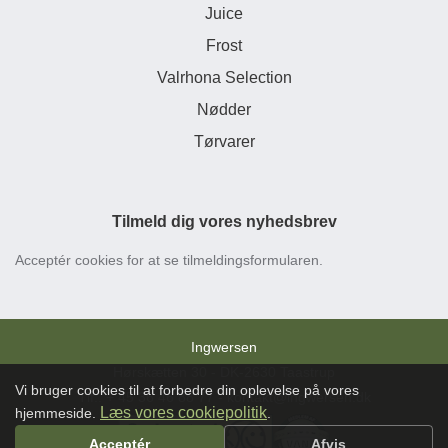
Juice
Frost
Valrhona Selection
Nødder
Tørvarer
Tilmeld dig vores nyhedsbrev
Acceptér cookies for at se tilmeldingsformularen.
Ingwersen
Hørskætten 30 - DK-2630 Taastrup
Vi bruger cookies til at forbedre din oplevelse på vores
Tlf:. + 45 36 46 88 77 - kontakt@ingwersen.dk
Læs vores cookiepolitik
hjemmeside.
.
Acceptér
Afvis