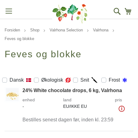
Søg
Mi
Forsiden
Shop
Valrhona Selection
Valrhona
Feves og blokke
Feves og blokke
Dansk
Økologisk
Snit
Frost
24% White chocolate drops, 6 kg, Valrhona
enhed
land
pris
-
EU/IKKE EU
i
Bestilles senest dagen før, inden kl. 23:59