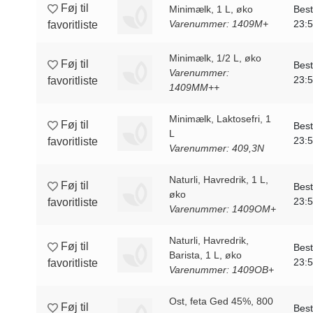
Føj til
Minimælk, 1 L, øko
Best
Varenummer: 1409M+
23:
favoritliste
Minimælk, 1/2 L, øko
Føj til
Best
Varenummer:
23:
favoritliste
1409MM++
Minimælk, Laktosefri, 1
Føj til
Best
L
23:
favoritliste
Varenummer: 409,3N
Naturli, Havredrik, 1 L,
Føj til
Best
øko
23:
favoritliste
Varenummer: 1409OM+
Naturli, Havredrik,
Føj til
Best
Barista, 1 L, øko
23:
favoritliste
Varenummer: 1409OB+
Ost, feta Ged 45%, 800
Føj til
Best