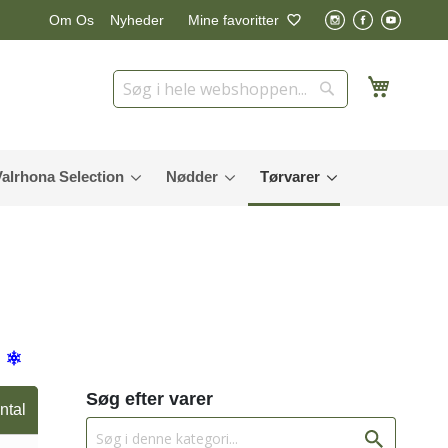
Nyheder
Mine favoritter
Om Os
Min in
Søg
Søg
Valrhona Selection
Nødder
Tørvarer
Søg efter varer
ntal