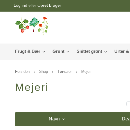
Log ind
eller
Opret bruger
Frugt & Bær
Grønt
Snittet grønt
Urter &
Forsiden
Shop
Tørvarer
Mejeri
Mejeri
Navn
Dea