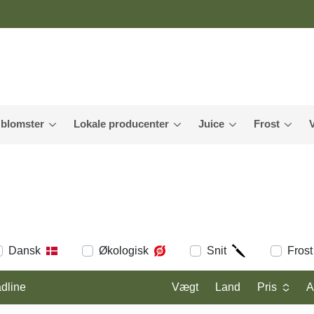
 blomster
Lokale producenter
Juice
Frost
Dansk
Økologisk
Snit
Frost
dline
Vægt
Land
Pris
A