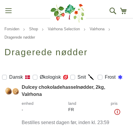
Søg
Mi
Forsiden
Shop
Valrhona Selection
Valrhona
Dragerede nødder
Dragerede nødder
Dansk
Økologisk
Snit
Frost
Dulcey chokoladehasselnødder, 2kg,
Valrhona
enhed
land
pris
-
FR
i
Bestilles senest dagen før, inden kl. 23:59