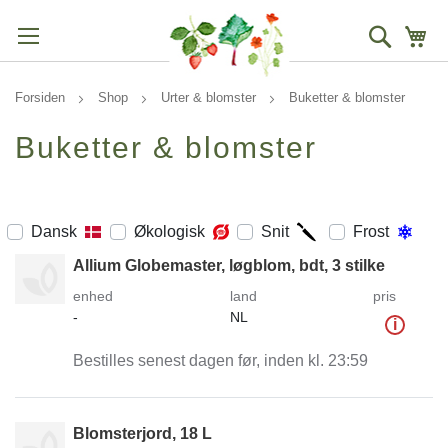
Søg
Mi
Forsiden
Shop
Urter & blomster
Buketter & blomster
Buketter & blomster
Dansk
Økologisk
Snit
Frost
Allium Globemaster, løgblom, bdt, 3 stilke
enhed
land
pris
-
NL
i
Bestilles senest dagen før, inden kl. 23:59
Blomsterjord, 18 L