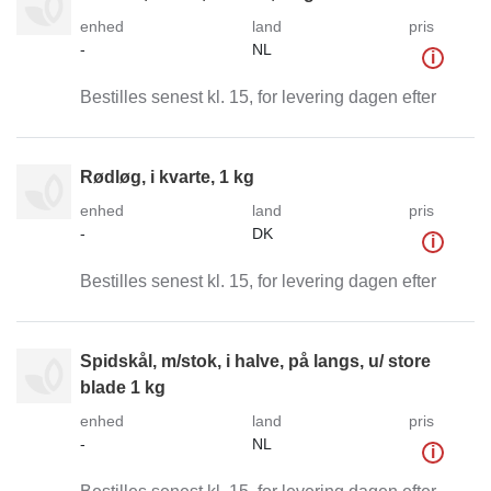
enhed
land
pris
-
NL
i
Bestilles senest kl. 15, for levering dagen efter
Rødløg, i kvarte, 1 kg
enhed
land
pris
-
DK
i
Bestilles senest kl. 15, for levering dagen efter
Spidskål, m/stok, i halve, på langs, u/ store
blade 1 kg
enhed
land
pris
-
NL
i