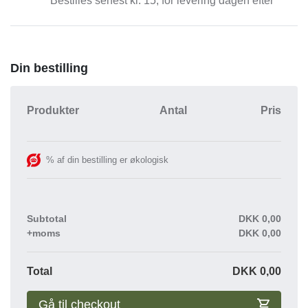
Bestilles senest kl. 15, for levering dagen efter
Din bestilling
Produkter
Antal
Pris
% af din bestilling er økologisk
Subtotal
DKK
0,00
+moms
DKK
0,00
Total
DKK
0,00
Gå til checkout