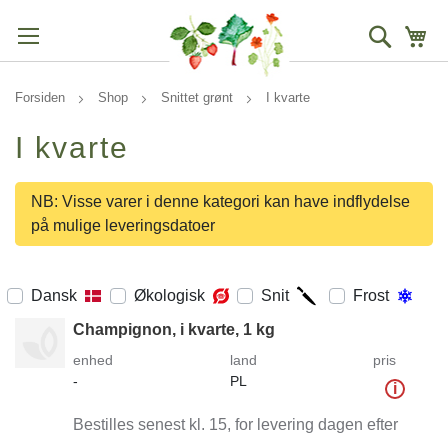
Søg
Mi
Forsiden
Shop
Snittet grønt
I kvarte
I kvarte
NB: Visse varer i denne kategori kan have indflydelse
på mulige leveringsdatoer
Dansk
Økologisk
Snit
Frost
Champignon, i kvarte, 1 kg
enhed
land
pris
-
PL
i
Bestilles senest kl. 15, for levering dagen efter