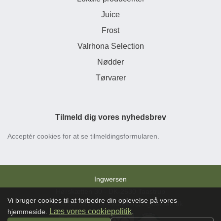
Juice
Frost
Valrhona Selection
Nødder
Tørvarer
Tilmeld dig vores nyhedsbrev
Acceptér cookies for at se tilmeldingsformularen.
Ingwersen
Hørskætten 30 - DK-2630 Taastrup
Vi bruger cookies til at forbedre din oplevelse på vores
Tlf:. + 45 36 46 88 77 - kontakt@ingwersen.dk
Læs vores cookiepolitik
hjemmeside.
.