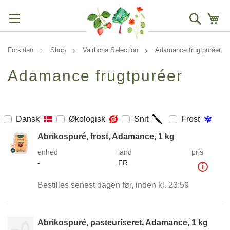
Søg
Mi
Forsiden
Shop
Valrhona Selection
Adamance frugtpuréer
Adamance frugtpuréer
Dansk
Økologisk
Snit
Frost
Abrikospuré, frost, Adamance, 1 kg
enhed
land
pris
-
FR
i
Bestilles senest dagen før, inden kl. 23:59
Abrikospuré, pasteuriseret, Adamance, 1 kg