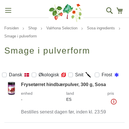
Søg
Mi
Forsiden
Shop
Valrhona Selection
Sosa ingredients
Smage i pulverform
Smage i pulverform
Dansk
Økologisk
Snit
Frost
Frysetørret hindbærpulver, 300 g, Sosa
enhed
land
pris
-
ES
i
Bestilles senest dagen før, inden kl. 23:59