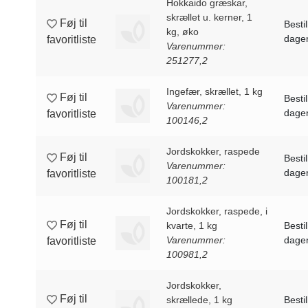
Hokkaido græskar,
skrællet u. kerner, 1
Føj til
Bestil
kg, øko
dagen
favoritliste
Varenummer:
251277,2
Ingefær, skrællet, 1 kg
Føj til
Bestil
Varenummer:
dagen
favoritliste
100146,2
Jordskokker, raspede
Føj til
Bestil
Varenummer:
dagen
favoritliste
100181,2
Jordskokker, raspede, i
Føj til
kvarte, 1 kg
Bestil
Varenummer:
dagen
favoritliste
100981,2
Jordskokker,
Føj til
skrællede, 1 kg
Bestil