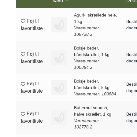
Navn
Dead
Agurk, skrællede hele,
Føj til
1 kg
Bestil
Varenummer:
dagen
favoritliste
105728,2
Bolsje beder,
Føj til
håndskrællet, 1 kg
Bestil
Varenummer:
dagen
favoritliste
100884,2
Bolsje beder,
Føj til
Bestil
håndskrællet, 5 kg
dagen
favoritliste
Varenummer: 100884
Butternut squash,
Føj til
halve skrællet, 1 kg
Bestil
Varenummer:
dagen
favoritliste
102776,2