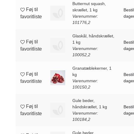
Butternut squash,
Føj til
skrællet, 1 kg
Bestil
Varenummer:
dagen
favoritliste
101776,2
Glaskål, håndskrællet,
Føj til
1 kg
Bestil
Varenummer:
dagen
favoritliste
100052,2
Granatæblekerner, 1
Føj til
kg
Bestil
Varenummer:
dagen
favoritliste
100150,2
Gule beder,
Føj til
håndskrællet, 1 kg
Bestil
Varenummer:
dagen
favoritliste
100184,2
Gule beder,