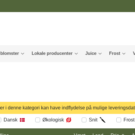
 blomster
Lokale producenter
Juice
Frost
er i denne kategori kan have indflydelse på mulige leveringsda
Dansk
Økologisk
Snit
Frost