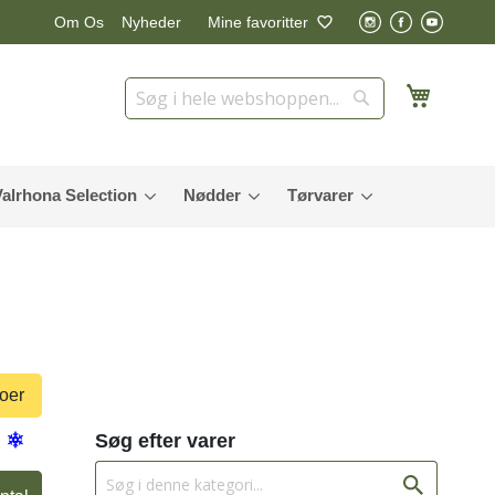
Nyheder
Mine favoritter
Om Os
Min in
Søg
Søg
Valrhona Selection
Nødder
Tørvarer
toer
Søg efter varer