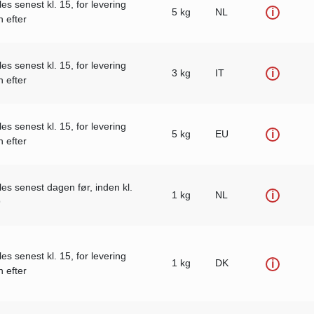
les senest kl. 15, for levering
5 kg
NL
i
 efter
les senest kl. 15, for levering
3 kg
IT
i
 efter
les senest kl. 15, for levering
5 kg
EU
i
 efter
lles senest dagen før, inden kl.
1 kg
NL
i
9
les senest kl. 15, for levering
1 kg
DK
i
 efter