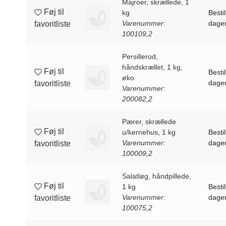
Majroer, skrællede, 1
Føj til
kg
Bestil
Varenummer:
dagen
favoritliste
100109,2
Persillerod,
håndskrællet, 1 kg,
Føj til
Bestil
øko
dagen
favoritliste
Varenummer:
200082,2
Pærer, skrællede
Føj til
u/kernehus, 1 kg
Bestil
Varenummer:
dagen
favoritliste
100009,2
Salatløg, håndpillede,
Føj til
1 kg
Bestil
Varenummer:
dagen
favoritliste
100075,2