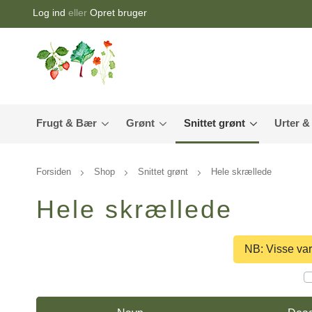
Log ind
eller
Opret bruger
Frugt & Bær
Grønt
Snittet grønt
Urter &
Forsiden
Shop
Snittet grønt
Hele skrællede
Hele skrællede
NB: Visse var