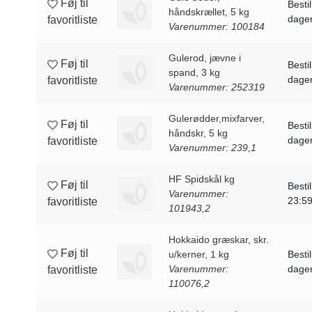
Føj til
Bestil
håndskrællet, 5 kg
dagen
favoritliste
Varenummer: 100184
Gulerod, jævne i
Føj til
Bestil
spand, 3 kg
dagen
favoritliste
Varenummer: 252319
Gulerødder,mixfarver,
Føj til
Bestil
håndskr, 5 kg
dagen
favoritliste
Varenummer: 239,1
HF Spidskål kg
Føj til
Besti
Varenummer:
23:5
favoritliste
101943,2
Hokkaido græskar, skr.
Føj til
u/kerner, 1 kg
Bestil
Varenummer:
dagen
favoritliste
110076,2