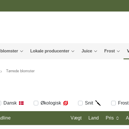
 blomster
Lokale producenter
Juice
Frost
Tørrede blomster
Dansk
Økologisk
Snit
Frost
dline
Vægt
Land
Pris
A