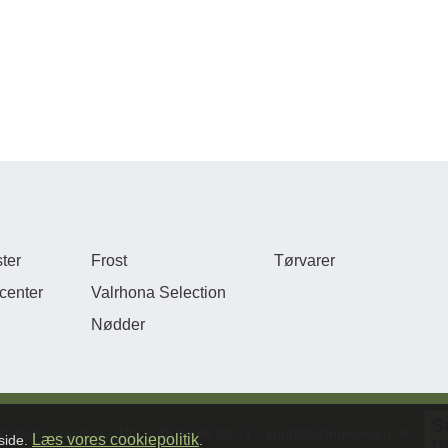
ter
Frost
Tørvarer
center
Valrhona Selection
Nødder
K-2630 Taastrup - Tlf:. + 45 36 46 88 77 - kontakt@ingwersen.dk -
Læs vores cookiepolitik
eside.
.