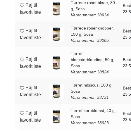
Tørrede rosenblade, 80
Føj til
Best
g, Sosa
23:
favoritliste
Varenummer: 38934
Tørrede rosenknopper,
Føj til
Best
150 g, Sosa
23:
favoritliste
Varenummer: 39005
Tørret
Føj til
blomsterblanding, 50 g,
Best
Sosa
23:
favoritliste
Varenummer: 38824
Tørret hibiscus, 100 g,
Føj til
Best
Sosa
23:
favoritliste
Varenummer: 38731
Tørret kornblomst, 40 g,
Føj til
Best
Sosa
23:
favoritliste
Varenummer: 38923