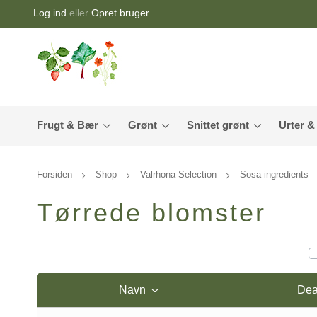
Log ind
eller
Opret bruger
Frugt & Bær
Grønt
Snittet grønt
Urter &
Forsiden
Shop
Valrhona Selection
Sosa ingredients
Tørrede blomster
Navn
Dea