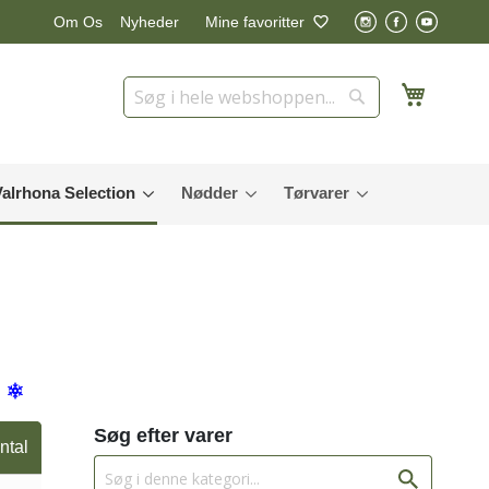
Nyheder
Mine favoritter
Om Os
Min in
Søg
Søg
Valrhona Selection
Nødder
Tørvarer
Søg efter varer
ntal