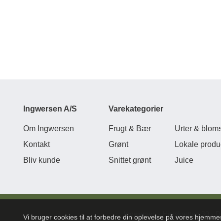
Ingwersen A/S
Varekategorier
Om Ingwersen
Frugt & Bær
Urter & bloms
Kontakt
Grønt
Lokale produ
Bliv kunde
Snittet grønt
Juice
Ingwersen - Hørskætten 30 - D
Vi bruger cookies til at forbedre din oplevelse på vores hjemm