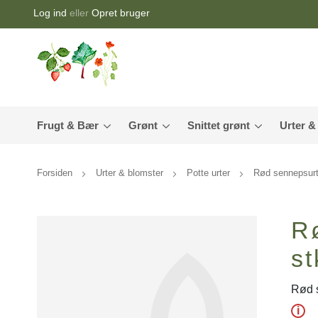
Log ind
eller
Opret bruger
Frugt & Bær
Grønt
Snittet grønt
Urter &
Forsiden
Urter & blomster
Potte urter
Rød sennepsurt 
Rø
st
Rød s
i