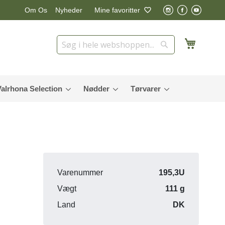
Nyheder
Mine favoritter
Om Os
Min in
Søg
Søg
Valrhona Selection
Nødder
Tørvarer
Varenummer
195,3U
Vægt
111 g
Land
DK