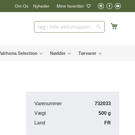
Nyheder
Mine favoritter
Om Os
Min in
Søg
Søg
Valrhona Selection
Nødder
Tørvarer
Varenummer
732033
Vægt
500 g
Land
FR