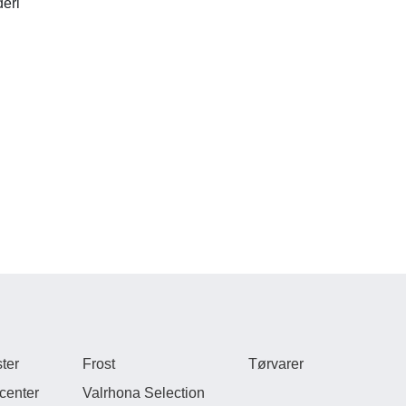
eri
ter
Frost
Tørvarer
center
Valrhona Selection