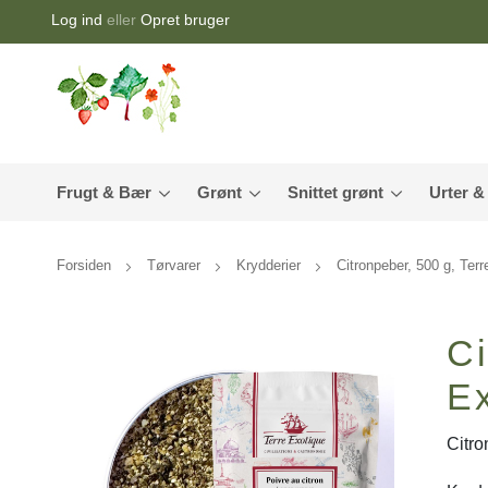
Log ind
eller
Opret bruger
Frugt & Bær
Grønt
Snittet grønt
Urter &
Forsiden
Tørvarer
Krydderier
Citronpeber, 500 g, Ter
Ci
E
Citro