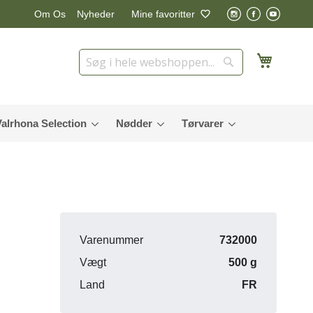
Nyheder
Mine favoritter
Om Os
Min in
Søg
Søg
Valrhona Selection
Nødder
Tørvarer
Varenummer
732000
Vægt
500 g
Land
FR