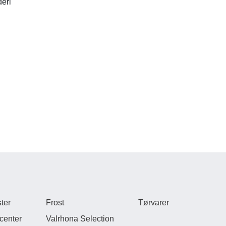
eri
ter
Frost
Tørvarer
center
Valrhona Selection