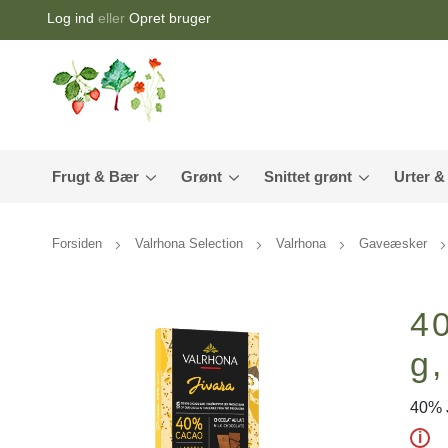
Log ind
eller
Opret bruger
Frugt & Bær
Grønt
Snittet grønt
Urter &
Forsiden
Valrhona Selection
Valrhona
Gaveæsker
4
g,
40% J
i