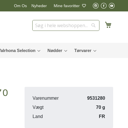
Nyheder
Mine favoritter
Om Os
Min in
Søg
Søg
Valrhona Selection
Nødder
Tørvarer
70
Varenummer
9531280
Vægt
70 g
Land
FR