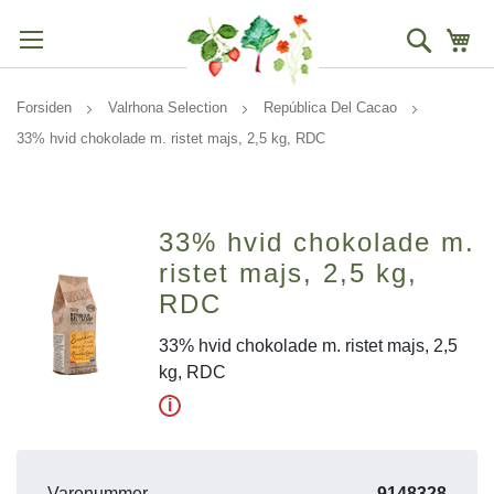
Søg
Mi
Forsiden
Valrhona Selection
República Del Cacao
33% hvid chokolade m. ristet majs, 2,5 kg, RDC
33% hvid chokolade m.
ristet majs, 2,5 kg,
RDC
33% hvid chokolade m. ristet majs, 2,5
kg, RDC
i
Varenummer
9148328